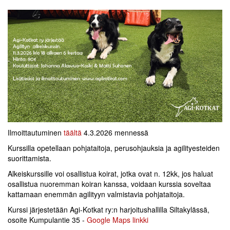
Ilmoittautuminen
täältä
4.3.2026 mennessä
Kurssilla opetellaan pohjataitoja, perusohjauksia ja agilityesteiden
suorittamista.
Alkeiskurssille voi osallistua koirat, jotka ovat n. 12kk, jos haluat
osallistua nuoremman koiran kanssa, voidaan kurssia soveltaa
kattamaan enemmän agilityyn valmistavia pohjataitoja.
Kurssi järjestetään Agi-Kotkat ry:n harjoitushallilla Siltakylässä,
osoite Kumpulantie 35 -
Google Maps linkki